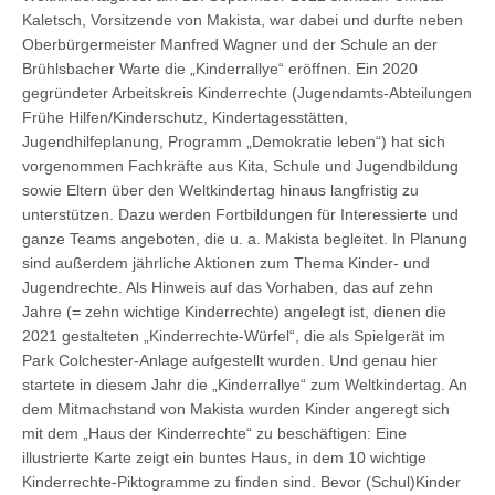
Kaletsch, Vorsitzende von Makista, war dabei und durfte neben
Oberbürgermeister Manfred Wagner und der Schule an der
Brühlsbacher Warte die „Kinderrallye“ eröffnen. Ein 2020
gegründeter Arbeitskreis Kinderrechte (Jugendamts-Abteilungen
Frühe Hilfen/Kinderschutz, Kindertagesstätten,
Jugendhilfeplanung, Programm „Demokratie leben“) hat sich
vorgenommen Fachkräfte aus Kita, Schule und Jugendbildung
sowie Eltern über den Weltkindertag hinaus langfristig zu
unterstützen. Dazu werden Fortbildungen für Interessierte und
ganze Teams angeboten, die u. a. Makista begleitet. In Planung
sind außerdem jährliche Aktionen zum Thema Kinder- und
Jugendrechte. Als Hinweis auf das Vorhaben, das auf zehn
Jahre (= zehn wichtige Kinderrechte) angelegt ist, dienen die
2021 gestalteten „Kinderrechte-Würfel“, die als Spielgerät im
Park Colchester-Anlage aufgestellt wurden. Und genau hier
startete in diesem Jahr die „Kinderrallye“ zum Weltkindertag. An
dem Mitmachstand von Makista wurden Kinder angeregt sich
mit dem „Haus der Kinderrechte“ zu beschäftigen: Eine
illustrierte Karte zeigt ein buntes Haus, in dem 10 wichtige
Kinderrechte-Piktogramme zu finden sind. Bevor (Schul)Kinder