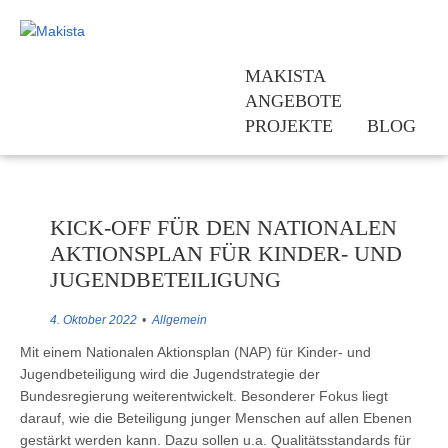
MAKISTA
ANGEBOTE
PROJEKTE
BLOG
Team
Kinderrechte sind Jugendrechte
Kontakt
Bundesweite Vernetzung: Kinderrec
Jetzt erst recht. Kinderrechte umse
Fördern
Hessisches Bündnis „Demokratiebild
Beratung und Vernetzung
Geschichte
KICK-OFF FÜR DEN NATIONALEN
KindGeRecht! – Stärkung des demok
Fortbildungen
AKTIONSPLAN FÜR KINDER- UND
Schulnetzwerk für Kinderrechte un
Praxismaterialien und Infothek
JUGENDBETEILIGUNG
Kinderrechte stärken Eltern – Elter
Newsletter
4. Oktober 2022
Allgemein
Kleine Worte – Große Wirkung! Kin
Mit einem Nationalen Aktionsplan (NAP) für Kinder- und
Actionbound Kinderrechte
Jugendbeteiligung wird die Jugendstrategie der
Lauf für Kinderrechte Hessen 2020
Bundesregierung weiterentwickelt. Besonderer Fokus liegt
Ich – Du – Wir: Bildmosaik „Wir al
darauf, wie die Beteiligung junger Menschen auf allen Ebenen
gestärkt werden kann. Dazu sollen u.a. Qualitätsstandards für