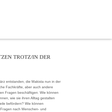
, Bildung und Demokratie
 nachhaltig gestalten“
ZEN TROTZ/IN DER
ischen Miteinanders durch Kinderrechte
emokratie Hessen
tärken Kinderrechte
rz entstanden, die Makista nun in der
rechte in der frühkindlichen Bildung und Sprachförderung
sche Fachkräfte, aber auch andere
ellen Fragen beschäftigen: Wie können
n, wie sie ihren Alltag gestalten
teile befördern? Wie können
für Kinderrechte“
ie Fragen nach Menschen- und