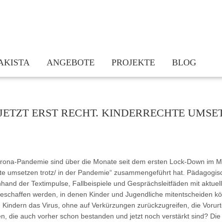
AKISTA
ANGEBOTE
PROJEKTE
BLOG
am
Kinderrechte sind Jugendrechte
Bundesweite Vernetzung: Kinderrechte
takt
Jetzt erst recht. Kinderrechte umsetzen trotz/in der Pandemie
Hessisches Bündnis „Demokratiebildung
JETZT ERST RECHT. KINDERRECHTE UMSET
dern
Beratung und Vernetzung
KindGeRecht! – Stärkung des demokrat
chichte
Fortbildungen
Schulnetzwerk für Kinderrechte und D
Praxismaterialien und Infothek
Kinderrechte stärken Eltern – Eltern s
Corona-Pandemie sind über die Monate seit dem ersten Lock-Down im Mä
Newsletter
Kleine Worte – Große Wirkung! Kinder
chte umsetzen trotz/ in der Pandemie“ zusammengeführt hat. Pädagogi
Actionbound Kinderrechte
anhand der Textimpulse, Fallbeispiele und Gesprächsleitfäden mit aktu
Lauf für Kinderrechte Hessen 2020
haffen werden, in denen Kinder und Jugendliche mitentscheiden könne
 Kindern das Virus, ohne auf Verkürzungen zurückzugreifen, die Vorur
Ich – Du – Wir: Bildmosaik „Wir alle 
en, die auch vorher schon bestanden und jetzt noch verstärkt sind? D