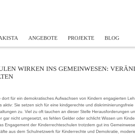
AKISTA
ANGEBOTE
PROJEKTE
BLOG
am
Kinderrechte sind Jugendrechte
Bundesweite Vernetzung: Kinderrechte
takt
Jetzt erst recht. Kinderrechte umsetzen trotz/in der Pandemie
Hessisches Bündnis „Demokratiebildung
ULEN WIRKEN INS GEMEINWESEN: VERÄ
dern
Beratung und Vernetzung
KindGeRecht! – Stärkung des demokrat
LTEN
chichte
Fortbildungen
Schulnetzwerk für Kinderrechte und D
Praxismaterialien und Infothek
Kinderrechte stärken Eltern – Eltern s
 dort für ein demokratisches Aufwachsen von Kindern engagierten Lehr
Newsletter
Kleine Worte – Große Wirkung! Kinder
s aktiv: Sie setzen sich für eine kindgerechte und diskriminierungsfrei
Actionbound Kinderrechte
ltungen zu. Viel zu oft tauchen an dieser Stelle Herausforderungen u
Lauf für Kinderrechte Hessen 2020
r gar nicht umgesetzt, es fehlen Gelder oder schlicht Wissen um Kinde
das Engagement der Kinderrechteschulen trotzdem gut ins Gemeinwes
Ich – Du – Wir: Bildmosaik „Wir alle 
äfte aus dem Schulnetzwerk für Kinderrechte und Demokratie, moderier