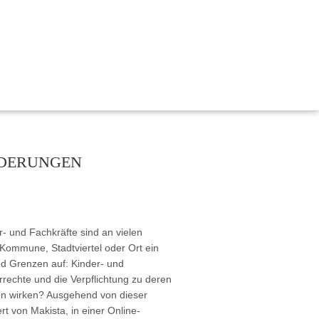
, Bildung und Demokratie
 nachhaltig gestalten“
NDERUNGEN
ischen Miteinanders durch Kinderrechte
emokratie Hessen
tärken Kinderrechte
- und Fachkräfte sind an vielen
rechte in der frühkindlichen Bildung und Sprachförderung
e Kommune, Stadtviertel oder Ort ein
nd Grenzen auf: Kinder- und
rrechte und die Verpflichtung zu deren
en wirken? Ausgehend von dieser
für Kinderrechte“
t von Makista, in einer Online-