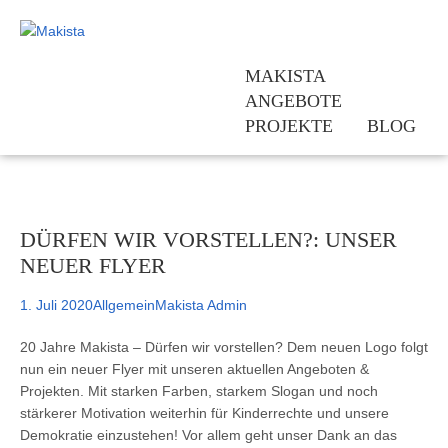
MAKISTA
ANGEBOTE
PROJEKTE
BLOG
Team
Kinderrechte sind Jugendrechte
Kontakt
Bundesweite Vernetzung: Kinderrec
Jetzt erst recht. Kinderrechte umse
Fördern
Hessisches Bündnis „Demokratiebild
Beratung und Vernetzung
Geschichte
DÜRFEN WIR VORSTELLEN?: UNSER
KindGeRecht! – Stärkung des demok
Fortbildungen
NEUER FLYER
Schulnetzwerk für Kinderrechte un
Praxismaterialien und Infothek
Kinderrechte stärken Eltern – Elter
Newsletter
1. Juli 2020
Allgemein
Makista Admin
Kleine Worte – Große Wirkung! Kin
20 Jahre Makista – Dürfen wir vorstellen? Dem neuen Logo folgt
Actionbound Kinderrechte
nun ein neuer Flyer mit unseren aktuellen Angeboten &
Lauf für Kinderrechte Hessen 2020
Projekten. Mit starken Farben, starkem Slogan und noch
stärkerer Motivation weiterhin für Kinderrechte und unsere
Ich – Du – Wir: Bildmosaik „Wir al
Demokratie einzustehen! Vor allem geht unser Dank an das