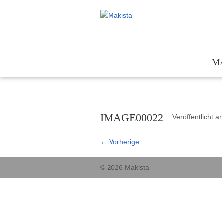
M
Te
Kon
IMAGE00022
Veröffentlicht 
För
Ges
←
Vorherige
© 2026 Makista