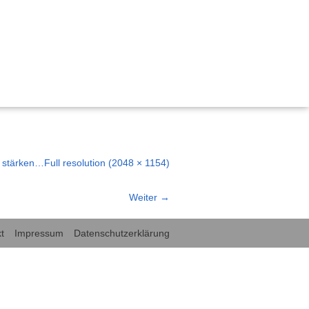
, Bildung und Demokratie
 nachhaltig gestalten“
r stärken…
Full resolution (2048 × 1154)
ischen Miteinanders durch Kinderrechte
emokratie Hessen
Weiter
→
tärken Kinderrechte
rechte in der frühkindlichen Bildung und Sprachförderung
t
Impressum
Datenschutzerklärung
für Kinderrechte“