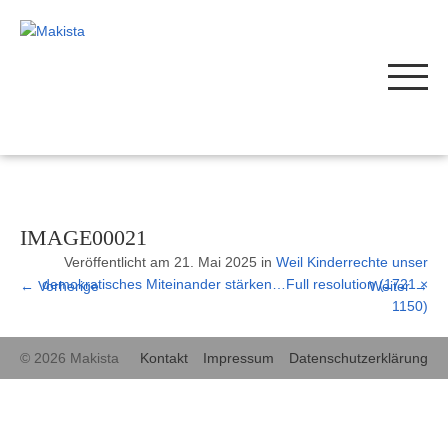
IMAGE00021
Veröffentlicht am
21. Mai 2025
in
Weil Kinderrechte unser
demokratisches Miteinander stärken…
Full resolution (1721 ×
←
Vorherige
Weiter
→
1150)
© 2026 Makista
Kontakt
Impressum
Datenschutzerklärung