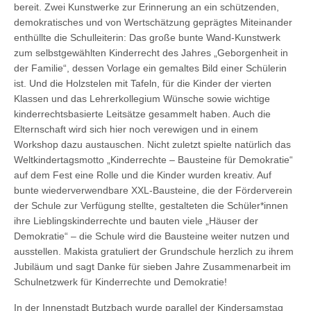
bereit. Zwei Kunstwerke zur Erinnerung an ein schützenden,
demokratisches und von Wertschätzung geprägtes Miteinander
enthüllte die Schulleiterin: Das große bunte Wand-Kunstwerk
zum selbstgewählten Kinderrecht des Jahres „Geborgenheit in
der Familie“, dessen Vorlage ein gemaltes Bild einer Schülerin
ist. Und die Holzstelen mit Tafeln, für die Kinder der vierten
Klassen und das Lehrerkollegium Wünsche sowie wichtige
kinderrechtsbasierte Leitsätze gesammelt haben. Auch die
Elternschaft wird sich hier noch verewigen und in einem
Workshop dazu austauschen. Nicht zuletzt spielte natürlich das
Weltkindertagsmotto „Kinderrechte – Bausteine für Demokratie“
auf dem Fest eine Rolle und die Kinder wurden kreativ. Auf
bunte wiederverwendbare XXL-Bausteine, die der Förderverein
der Schule zur Verfügung stellte, gestalteten die Schüler*innen
ihre Lieblingskinderrechte und bauten viele „Häuser der
Demokratie“ – die Schule wird die Bausteine weiter nutzen und
ausstellen. Makista gratuliert der Grundschule herzlich zu ihrem
Jubiläum und sagt Danke für sieben Jahre Zusammenarbeit im
Schulnetzwerk für Kinderrechte und Demokratie!
In der Innenstadt Butzbach wurde parallel der Kindersamstag