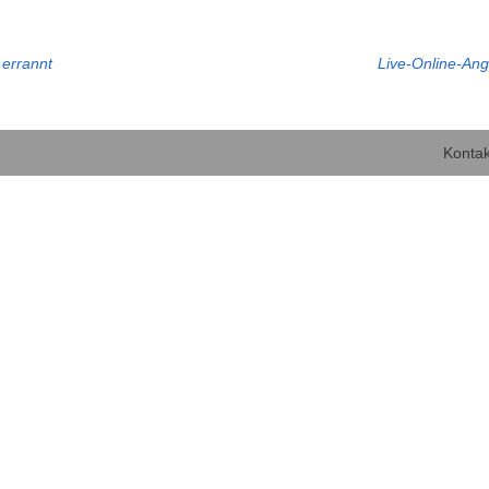
 errannt
Live-Online-An
Kontak