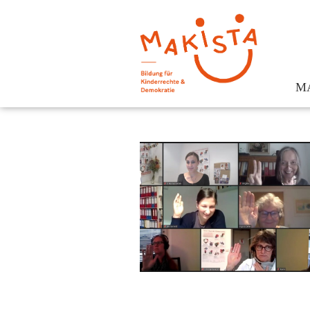
M
Te
Kon
För
Ges