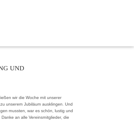
, Bildung und Demokratie
 nachhaltig gestalten“
NG UND
ischen Miteinanders durch Kinderrechte
emokratie Hessen
tärken Kinderrechte
ießen wir die Woche mit unserer
rechte in der frühkindlichen Bildung und Sprachförderung
r zu unserem Jubiläum ausklingen. Und
legen mussten, war es schön, lustig und
 Danke an alle Vereinsmitglieder, die
für Kinderrechte“