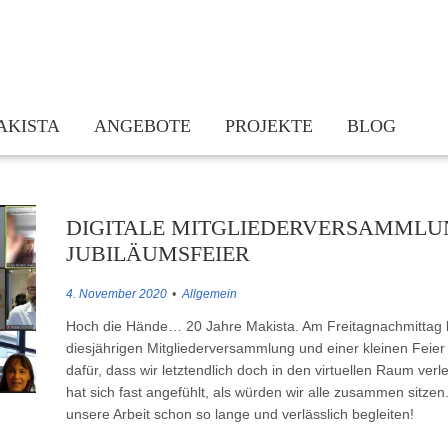
AKISTA
ANGEBOTE
PROJEKTE
BLOG
am
Kinderrechte sind Jugendrechte
Bundesweite Vernetzung: Kinderrechte
takt
Jetzt erst recht. Kinderrechte umsetzen trotz/in der Pandemie
Hessisches Bündnis „Demokratiebildung
DIGITALE MITGLIEDERVERSAMMLU
dern
Beratung und Vernetzung
KindGeRecht! – Stärkung des demokrat
JUBILÄUMSFEIER
chichte
Fortbildungen
Schulnetzwerk für Kinderrechte und D
4. November 2020
Allgemein
Praxismaterialien und Infothek
Kinderrechte stärken Eltern – Eltern s
Hoch die Hände… 20 Jahre Makista. Am Freitagnachmittag l
Newsletter
Kleine Worte – Große Wirkung! Kinder
diesjährigen Mitgliederversammlung und einer kleinen Feie
Actionbound Kinderrechte
dafür, dass wir letztendlich doch in den virtuellen Raum ver
Lauf für Kinderrechte Hessen 2020
hat sich fast angefühlt, als würden wir alle zusammen sitzen.
unsere Arbeit schon so lange und verlässlich begleiten!
Ich – Du – Wir: Bildmosaik „Wir alle 