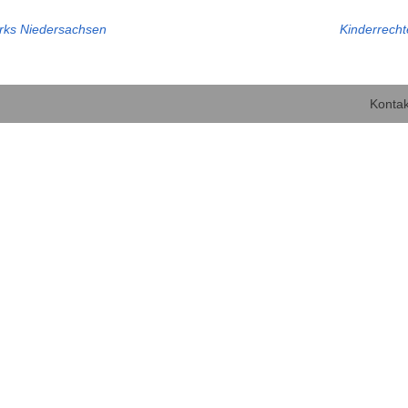
erks Niedersachsen
Kinderrech
Kontak