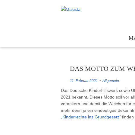
M
Te
Kon
DAS MOTTO ZUM WE
För
11. Februar 2021
Allgemein
Ges
Das Deutsche Kinderhilfswerk sowie 
2021 bekannt. Dieses Motto soll vor al
verankern und damit die Weichen für ei
mehr denn je ein eindeutiges Bekennt
„Kinderrechte ins Grundgesetz“
finden 