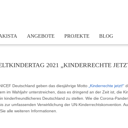
AKISTA
ANGEBOTE
PROJEKTE
BLOG
am
Kinderrechte sind Jugendrechte
Bundesweite Vernetzung: Kinderrechte
takt
Jetzt erst recht. Kinderrechte umsetzen trotz/in der Pandemie
Hessisches Bündnis „Demokratiebildung
LTKINDERTAG 2021 „KINDERRECHTE JETZ
dern
Beratung und Vernetzung
KindGeRecht! – Stärkung des demokrat
chichte
Fortbildungen
Schulnetzwerk für Kinderrechte und D
Praxismaterialien und Infothek
Kinderrechte stärken Eltern – Eltern s
UNICEF Deutschland geben das diesjährige Motto
„Kinderrechte jetzt!“
d
lem im Wahljahr unterstreichen, dass es dringend an der Zeit ist, die 
Newsletter
Kleine Worte – Große Wirkung! Kinder
n kinderfreundlicheres Deutschland zu stellen. Wie die Corona-Pandemi
Actionbound Kinderrechte
nis zur umfassenden Verwirklichung der UN-Kinderrechtskonvention. Au
Lauf für Kinderrechte Hessen 2020
Sie alle weiteren Informationen.
Ich – Du – Wir: Bildmosaik „Wir alle 