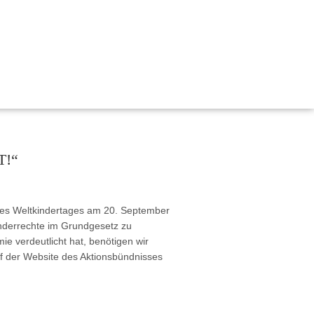
, Bildung und Demokratie
 nachhaltig gestalten“
T!“
ischen Miteinanders durch Kinderrechte
emokratie Hessen
tärken Kinderrechte
es Weltkindertages am 20. September
Kinderrechte im Grundgesetz zu
rechte in der frühkindlichen Bildung und Sprachförderung
e verdeutlicht hat, benötigen wir
f der Website des Aktionsbündnisses
für Kinderrechte“