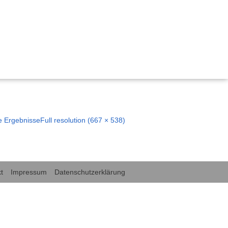
, Bildung und Demokratie
 nachhaltig gestalten“
e Ergebnisse
Full resolution (667 × 538)
ischen Miteinanders durch Kinderrechte
emokratie Hessen
tärken Kinderrechte
rechte in der frühkindlichen Bildung und Sprachförderung
t
Impressum
Datenschutzerklärung
für Kinderrechte“