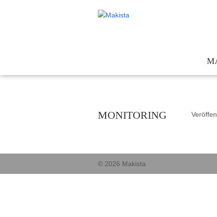
M
Te
Kon
MONITORING
Veröffen
För
Ges
© 2026 Makista