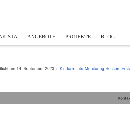
AKISTA
ANGEBOTE
PROJEKTE
BLOG
am
Kinderrechte sind Jugendrechte
Bundesweite Vernetzung: Kinderrechte
takt
Jetzt erst recht. Kinderrechte umsetzen trotz/in der Pandemie
Hessisches Bündnis „Demokratiebildung
tlicht am
14. September 2023
in
Kinderrechte-Monitoring Hessen: Erst
dern
Beratung und Vernetzung
KindGeRecht! – Stärkung des demokrat
chichte
Fortbildungen
Schulnetzwerk für Kinderrechte und D
Praxismaterialien und Infothek
Kinderrechte stärken Eltern – Eltern s
Newsletter
Kleine Worte – Große Wirkung! Kinder
Kontak
Actionbound Kinderrechte
Lauf für Kinderrechte Hessen 2020
Ich – Du – Wir: Bildmosaik „Wir alle 