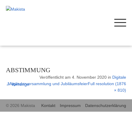
ABSTIMMUNG
Veröffentlicht am
4. November 2020
in
Digitale
Mitgliederversammlung und Jubiläumsfeier
Full resolution (1876
←
Vorherige
× 810)
© 2026 Makista
Kontakt
Impressum
Datenschutzerklärung