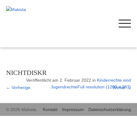
NICHTDISKR
Veröffentlicht am
2. Februar 2022
in
Kinderrechte sind
Jugendrechte
Full resolution (1200 × 383)
←
Vorherige
Weiter
→
© 2026 Makista
Kontakt
Impressum
Datenschutzerklärung