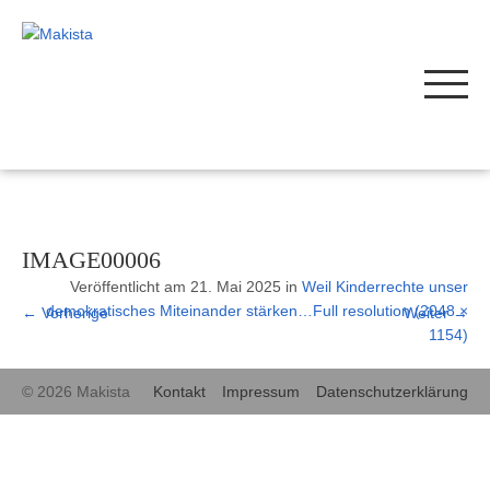
IMAGE00006
Veröffentlicht am
21. Mai 2025
in
Weil Kinderrechte unser
demokratisches Miteinander stärken…
Full resolution (2048 ×
←
Vorherige
Weiter
→
1154)
© 2026 Makista
Kontakt
Impressum
Datenschutzerklärung