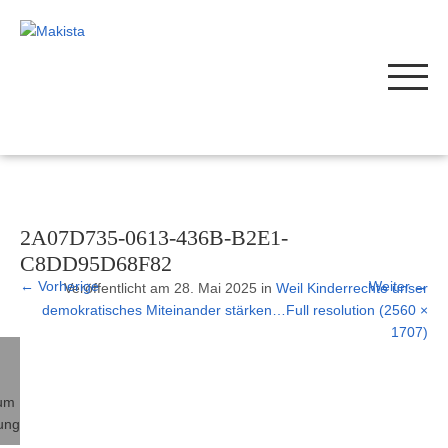
2A07D735-0613-436B-B2E1-
C8DD95D68F82
←
Vorherige
Weiter
→
Veröffentlicht am
28. Mai 2025
in
Weil Kinderrechte unser
demokratisches Miteinander stärken…
Full resolution (2560 ×
1707)
© 2026
Makista
um
ung