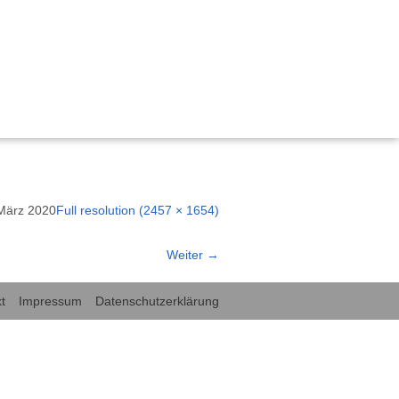
, Bildung und Demokratie
 nachhaltig gestalten“
März 2020
Full resolution (2457 × 1654)
ischen Miteinanders durch Kinderrechte
emokratie Hessen
Weiter
→
tärken Kinderrechte
rechte in der frühkindlichen Bildung und Sprachförderung
t
Impressum
Datenschutzerklärung
für Kinderrechte“