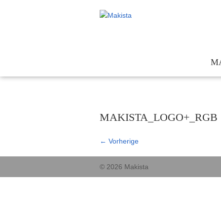
M
Te
Kon
MAKISTA_LOGO+_RGB
För
Ges
←
Vorherige
© 2026 Makista