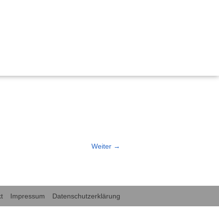
, Bildung und Demokratie
 nachhaltig gestalten“
ischen Miteinanders durch Kinderrechte
emokratie Hessen
tärken Kinderrechte
Weiter
→
rechte in der frühkindlichen Bildung und Sprachförderung
t
Impressum
Datenschutzerklärung
für Kinderrechte“