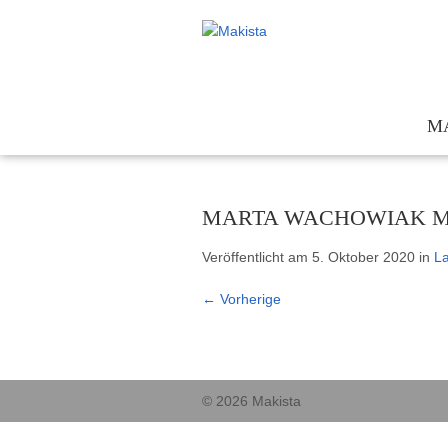
M
Te
Kon
MARTA WACHOWIAK MIT
För
Veröffentlicht am
5. Oktober 2020
in
La
Ges
←
Vorherige
© 2026 Makista