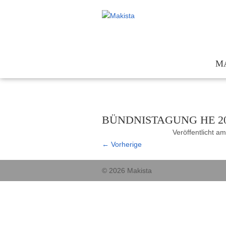
M
Te
Kon
BÜNDNISTAGUNG HE 202
För
Veröffentlicht a
Ges
←
Vorherige
© 2026 Makista