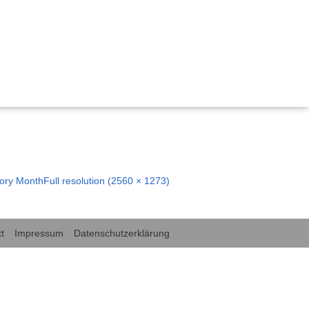
, Bildung und Demokratie
 nachhaltig gestalten“
ischen Miteinanders durch Kinderrechte
tory Month
Full resolution (2560 × 1273)
emokratie Hessen
tärken Kinderrechte
rechte in der frühkindlichen Bildung und Sprachförderung
t
Impressum
Datenschutzerklärung
für Kinderrechte“