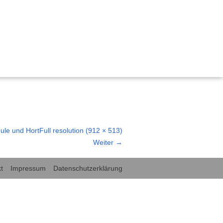
, Bildung und Demokratie
 nachhaltig gestalten“
ischen Miteinanders durch Kinderrechte
hule und Hort
Full resolution (912 × 513)
emokratie Hessen
Weiter
→
tärken Kinderrechte
rechte in der frühkindlichen Bildung und Sprachförderung
t
Impressum
Datenschutzerklärung
für Kinderrechte“