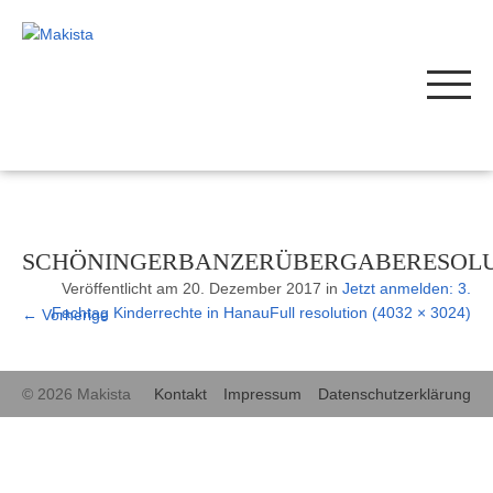
SCHÖNINGERBANZERÜBERGABERESOL
Veröffentlicht am
20. Dezember 2017
in
Jetzt anmelden: 3.
Fachtag Kinderrechte in Hanau
Full resolution (4032 × 3024)
←
Vorherige
© 2026 Makista
Kontakt
Impressum
Datenschutzerklärung